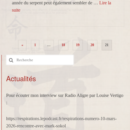
année du serpent peut également sembler de …
Lire la
suite­­
Pagination
«
1
…
18
19
20
21
des
Rechercher
publications
:
Actualités
Pour écouter mon interview sur Radio Aligre par Louise Vertigo
:
https://respirations.lepodcast.fr/respirations-numero-10-mars-
2026-rencontre-avec-mark-sokol