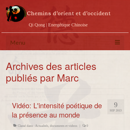
Qi Qong | Energétique Chinoise
Menu
Calendrier
Archives des articles
Stages
publiés par Marc
Ateliers
Conférences
Vidéo: L'intensité poétique de
9
Docs & vidéos
SEP 2013
la présence au monde
Contact
Classé dans :
Actualités
,
documents et videos
|
0