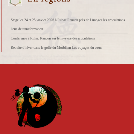
Stage les 24 et 25 janvier 2026 à Rilhac Rancon près de Limoges les articulations
lieus de transformation.
Conférence à Rilhac Rancon sur le mystère des articulations
Retraite d’hiver dans le golfe du Morbihan Les voyages du cœur