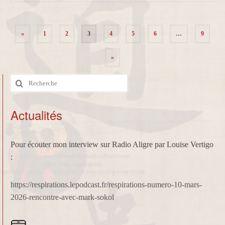
Pagination
«
1
2
3
4
5
6
…
9
des
publications
»
Rechercher
:
Actualités
Pour écouter mon interview sur Radio Aligre par Louise Vertigo
:
https://respirations.lepodcast.fr/respirations-numero-10-mars-
2026-rencontre-avec-mark-sokol