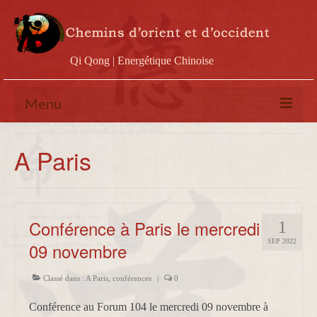
Qi Qong | Energétique Chinoise
Menu
Calendrier
A Paris
Stages
Ateliers
Conférence à Paris le mercredi
1
Conférences
SEP 2022
09 novembre
Docs & vidéos
Classé dans :
A Paris
,
conférences
|
0
Contact
Conférence au Forum 104 le mercredi 09 novembre à