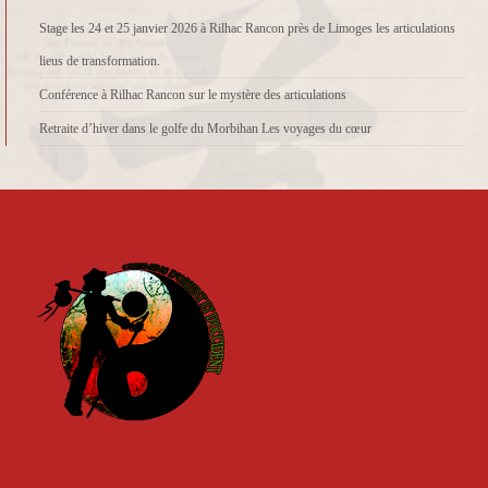
Stage les 24 et 25 janvier 2026 à Rilhac Rancon près de Limoges les articulations
lieus de transformation.
Conférence à Rilhac Rancon sur le mystère des articulations
Retraite d’hiver dans le golfe du Morbihan Les voyages du cœur