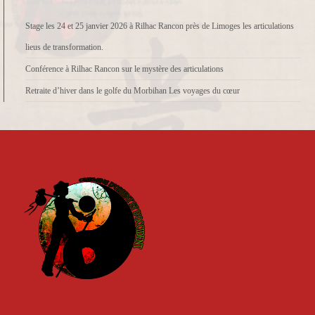
Stage les 24 et 25 janvier 2026 à Rilhac Rancon près de Limoges les articulations
lieus de transformation.
Conférence à Rilhac Rancon sur le mystère des articulations
Retraite d’hiver dans le golfe du Morbihan Les voyages du cœur