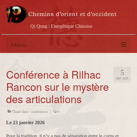
Qi Qong | Energétique Chinoise
Menu
Calendrier
Conférence à Rilhac
5
Stages
SEP 2025
Rancon sur le mystère
Ateliers
des articulations
Conférences
Docs & vidéos
Classé dans :
conférences
|
0
Contact
Le 23 janvier 2026
Pour la tradition, il n’y a pas de séparation entre le corps et