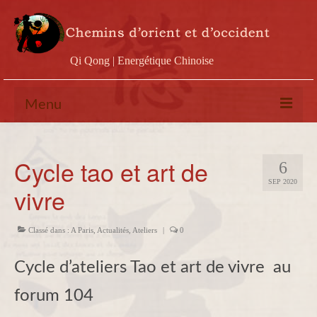
Qi Qong | Energétique Chinoise
Menu
Calendrier
Cycle tao et art de
6
Stages
SEP 2020
vivre
Ateliers
Conférences
Classé dans :
A Paris
,
Actualités
,
Ateliers
|
0
Docs & vidéos
Cycle d’ateliers Tao et art de vivre au
Contact
forum 104