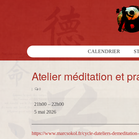
CALENDRIER
S
Atelier méditation et pr
|
0
Atelier
21h00
–
22h00
méditation
5 mai 2026
et
pratiques
taoïstes
https://www.marcsokol.fr/cycle-dateliers-demeditation-e