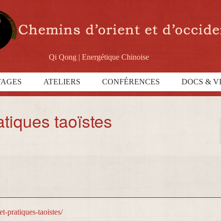
Qi Qong | Energétique Chinoise
TAGES
ATELIERS
CONFÉRENCES
DOCS & V
atiques taoïstes
t-pratiques-taoistes/