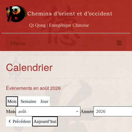
Qi Qong | Energétique Chinoise
Menu
Calendrier
Calendrier
Stages
Ateliers
Évènements en août 2026
Conférences
Mois
Semaine
Jour
Docs & vidéos
Mois
Année
Contact
Précédent
Aujourd’hui