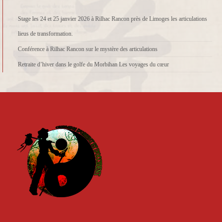
Stage les 24 et 25 janvier 2026 à Rilhac Rancon près de Limoges les articulations
lieus de transformation.
Conférence à Rilhac Rancon sur le mystère des articulations
Retraite d’hiver dans le golfe du Morbihan Les voyages du cœur