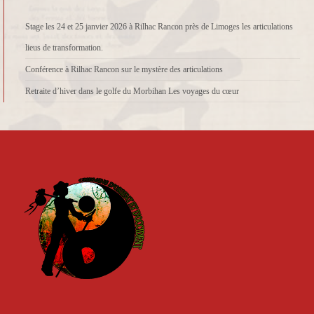
Stage les 24 et 25 janvier 2026 à Rilhac Rancon près de Limoges les articulations
lieus de transformation.
Conférence à Rilhac Rancon sur le mystère des articulations
Retraite d’hiver dans le golfe du Morbihan Les voyages du cœur