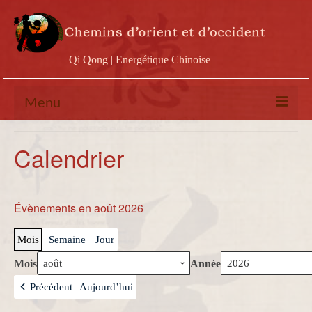
Qi Qong | Energétique Chinoise
Menu
Calendrier
Calendrier
Stages
Ateliers
Évènements en août 2026
Conférences
Mois
Semaine
Jour
Docs & vidéos
Mois
Année
Contact
Précédent
Aujourd’hui