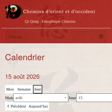
Qi Qong | Energétique Chinoise
Menu
Calendrier
Calendrier
Stages
Ateliers
15 août 2026
Conférences
Mois
Semaine
Jour
Docs & vidéos
Mois
Jour
Contact
Précédent
Aujourd’hui