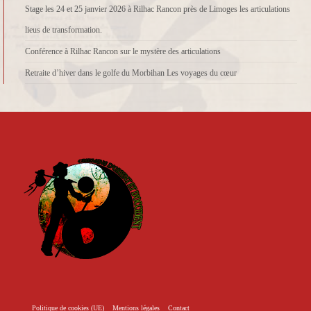
Stage les 24 et 25 janvier 2026 à Rilhac Rancon près de Limoges les articulations
lieus de transformation.
Conférence à Rilhac Rancon sur le mystère des articulations
Retraite d’hiver dans le golfe du Morbihan Les voyages du cœur
Politique de cookies (UE)
Mentions légales
Contact