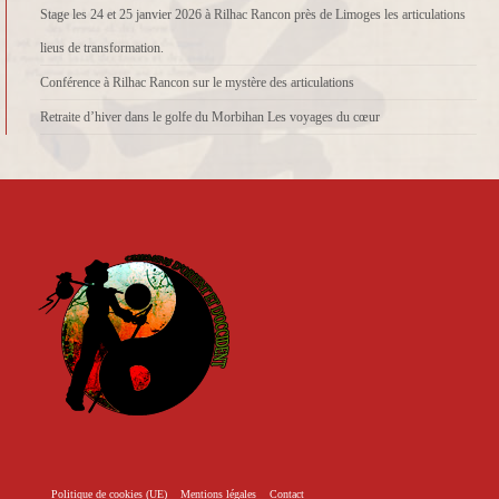
Stage les 24 et 25 janvier 2026 à Rilhac Rancon près de Limoges les articulations
lieus de transformation.
Conférence à Rilhac Rancon sur le mystère des articulations
Retraite d’hiver dans le golfe du Morbihan Les voyages du cœur
Politique de cookies (UE)
Mentions légales
Contact