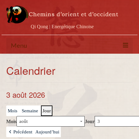
Qi Qong | Energétique Chinoise
Menu
Calendrier
Calendrier
Stages
Ateliers
3 août 2026
Conférences
Mois
Semaine
Jour
Docs & vidéos
Mois
Jour
Contact
Précédent
Aujourd’hui