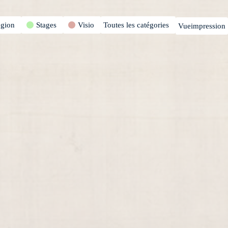
égion
Stages
Visio
Toutes les catégories
Vue
impression