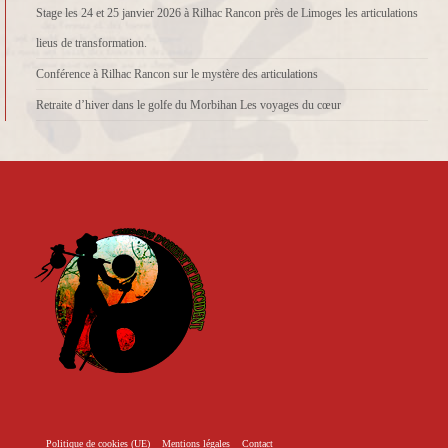
Stage les 24 et 25 janvier 2026 à Rilhac Rancon près de Limoges les articulations
lieus de transformation.
Conférence à Rilhac Rancon sur le mystère des articulations
Retraite d’hiver dans le golfe du Morbihan Les voyages du cœur
Politique de cookies (UE)
Mentions légales
Contact