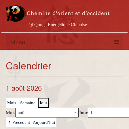
Qi Qong | Energétique Chinoise
Menu
Calendrier
Calendrier
Stages
Ateliers
1 août 2026
Conférences
Mois
Semaine
Jour
Docs & vidéos
Mois
Jour
Contact
Précédent
Aujourd’hui