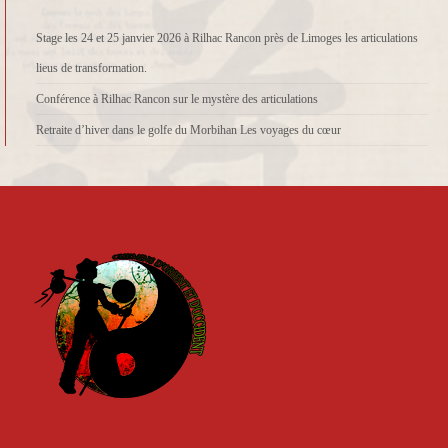
Stage les 24 et 25 janvier 2026 à Rilhac Rancon près de Limoges les articulations
lieus de transformation.
Conférence à Rilhac Rancon sur le mystère des articulations
Retraite d’hiver dans le golfe du Morbihan Les voyages du cœur