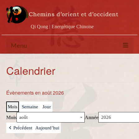
Qi Qong | Energétique Chinoise
Menu
Calendrier
Calendrier
Stages
Ateliers
Évènements en août 2026
Conférences
Mois
Semaine
Jour
Docs & vidéos
Mois
Année
Contact
Précédent
Aujourd’hui