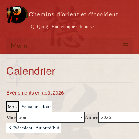
Qi Qong | Energétique Chinoise
Menu
Calendrier
Calendrier
Stages
Ateliers
Évènements en août 2026
Conférences
Mois
Semaine
Jour
Docs & vidéos
Mois
Année
Contact
Précédent
Aujourd’hui