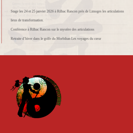
Stage les 24 et 25 janvier 2026 à Rilhac Rancon près de Limoges les articulations
lieus de transformation.
Conférence à Rilhac Rancon sur le mystère des articulations
Retraite d’hiver dans le golfe du Morbihan Les voyages du cœur