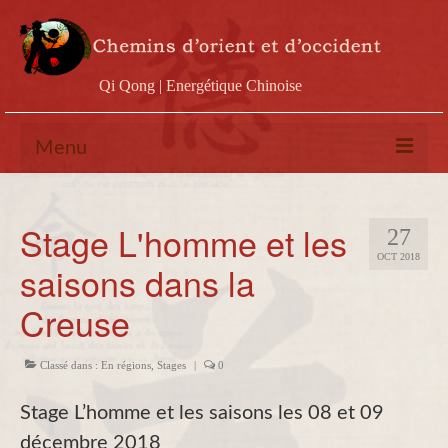
Qi Qong | Energétique Chinoise
Menu
Calendrier
Stage L'homme et les
27
Stages
OCT 2018
saisons dans la
Ateliers
Creuse
Conférences
Docs & vidéos
Classé dans :
En régions
,
Stages
|
0
Contact
Stage L’homme et les saisons les 08 et 09
décembre 2018