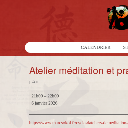
CALENDRIER
S
Atelier méditation et pr
|
0
Atelier
21h00
–
22h00
méditation
6 janvier 2026
et
pratiques
taoïstes
https://www.marcsokol.fr/cycle-dateliers-demeditation-e