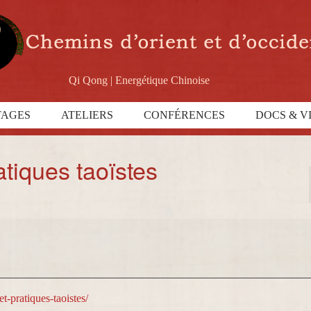
Qi Qong | Energétique Chinoise
TAGES
ATELIERS
CONFÉRENCES
DOCS & V
atiques taoïstes
t-pratiques-taoistes/